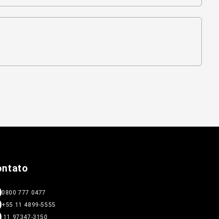
ontato
0800 777 0477
+55 11 4899-5555
11 97347-3150