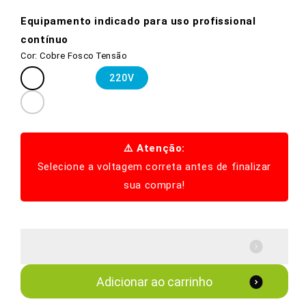
Equipamento indicado para uso profissional
contínuo
Cor:
Cobre Fosco
Tensão
Cobre
Variante
220V
Fosco
esgotada
Preto
Variante
ou
Fosco
esgotada
indisponível
ou
⚠️ Atenção:
indisponível
Selecione a voltagem correta antes de finalizar
sua compra!
Adicionar ao carrinho