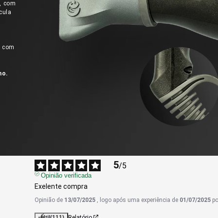
a, com
ícula
, com
no.
5
/
5
Opinião verificada
Exelente compra
Opinião de
13/07/2025
, logo após uma experiência de
01/07/2025
p
Útil
(111)
Relatório