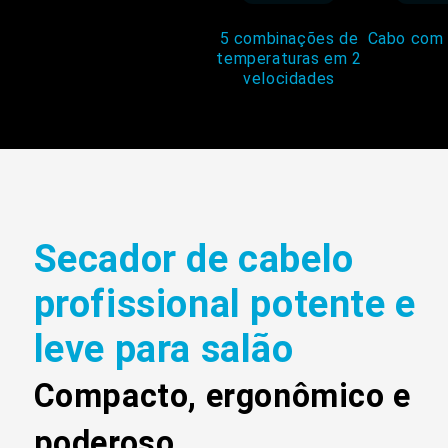
5 combinações de
Cabo com 
temperaturas em 2
velocidades
Secador de cabelo
profissional potente e
leve para salão
Compacto, ergonômico e
poderoso