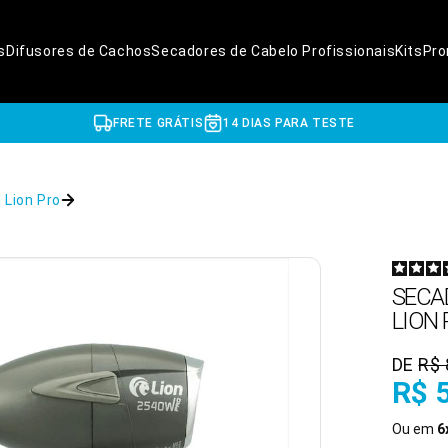
s
Difusores de Cachos
Secadores de Cabelo Profissionais
Kits
Pr
FRETE GRÁTIS
14 DIAS PARA TESTE
 Lion Pro
SECA
LION
DE
R$ 
R$ 
Ou
em
6