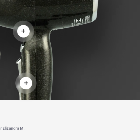
or
Elizandra M.