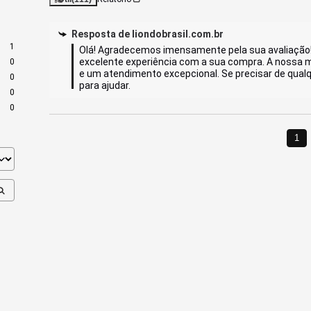
Resposta de
liondobrasil.com.br
1
Olá! Agradecemos imensamente pela sua avaliação! 
excelente experiência com a sua compra. A nossa m
0
e um atendimento excepcional. Se precisar de qual
0
para ajudar.
0
0
1