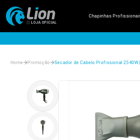
Pular
para o
conteúdo
Chapinhas Profissionai
Home
Promoção
Secador de Cabelo Profissional 2540W |