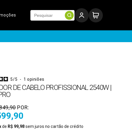
omoções
5
/
5
-
1
opiniões
DOR DE CABELO PROFISSIONAL 2540W |
 PRO
849,90
POR:
599,90
x
de
R$ 99,98
sem juros no cartão de crédito