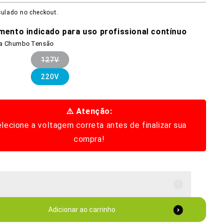
ulado no checkout.
mento indicado para uso profissional contínuo
za Chumbo
Tensão
te
Variante
127V
esgotada
o
ada
ou
te
220V
indisponível
do
ada
nível
⚠️ Atenção:
nível
lecione a voltagem correta antes de finalizar sua
compra!
Adicionar ao carrinho